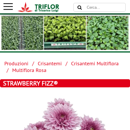
Produzioni
Crisantemi
Crisantemi Multiflora
Multiflora Rosa
STRAWBERRY FIZZ®