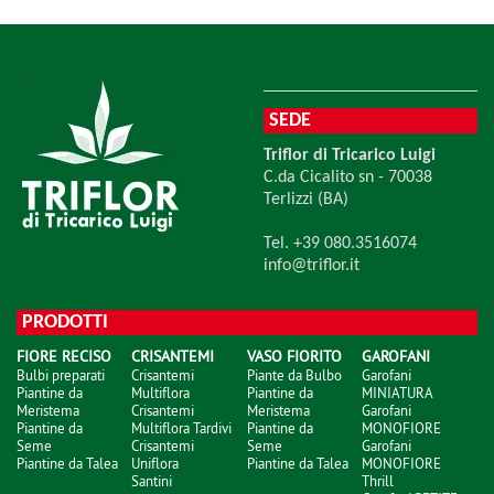
SEDE
Triflor di Tricarico Luigi
C.da Cicalito sn - 70038
Terlizzi (BA)
Tel. +39 080.3516074
info@triflor.it
PRODOTTI
FIORE RECISO
CRISANTEMI
VASO FIORITO
GAROFANI
Bulbi preparati
Crisantemi
Piante da Bulbo
Garofani
Piantine da
Multiflora
Piantine da
MINIATURA
Meristema
Crisantemi
Meristema
Garofani
Piantine da
Multiflora Tardivi
Piantine da
MONOFIORE
Seme
Crisantemi
Seme
Garofani
Piantine da Talea
Uniflora
Piantine da Talea
MONOFIORE
Santini
Thrill