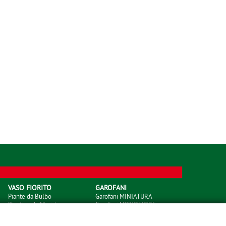
VASO FIORITO
GAROFANI
Piante da Bulbo
Garofani MINIATURA
Piantine da Meristema
Garofani MONOFIORE
Piantine da Seme
Garofani MONOFIORE Thrill
Piantine da Talea
Garofani PETITE FLEURS