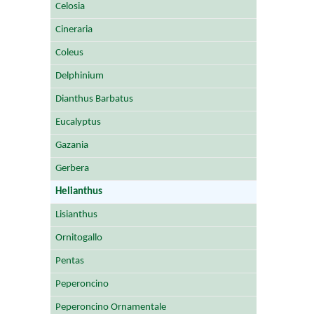
Celosia
Cineraria
Coleus
Delphinium
Dianthus Barbatus
Eucalyptus
Gazania
Gerbera
Helianthus
Lisianthus
Ornitogallo
Pentas
Peperoncino
Peperoncino Ornamentale