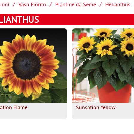
ioni
Vaso Fiorito
Piantine da Seme
Helianthus
LIANTHUS
ation Flame
Sunsation Yellow