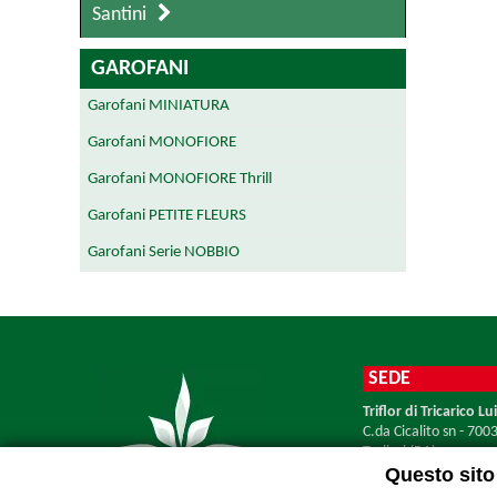
Santini
GAROFANI
Garofani MINIATURA
Garofani MONOFIORE
Garofani MONOFIORE Thrill
Garofani PETITE FLEURS
Garofani Serie NOBBIO
SEDE
Triflor di Tricarico Lui
C.da Cicalito sn - 700
Terlizzi (BA)
Questo sito 
Tel. +39 080.3516074