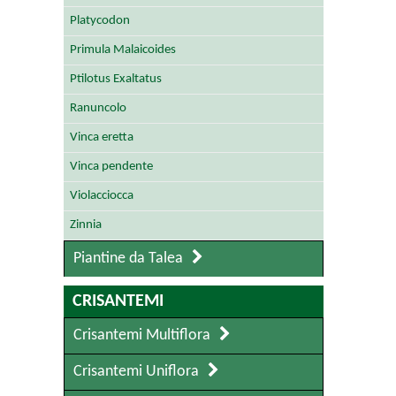
Platycodon
Primula Malaicoides
Ptilotus Exaltatus
Ranuncolo
Vinca eretta
Vinca pendente
Violacciocca
Zinnia
Piantine da Talea
CRISANTEMI
Crisantemi Multiflora
Crisantemi Uniflora