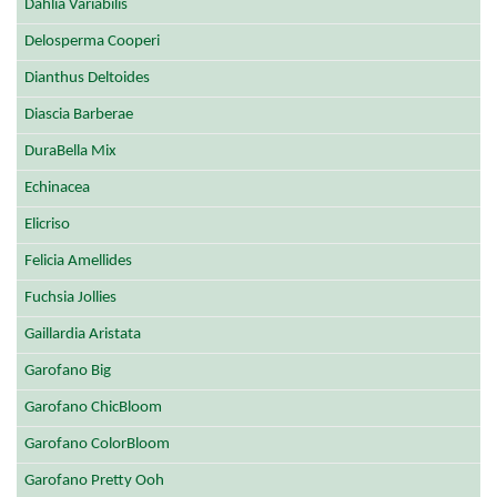
Dahlia Variabilis
Delosperma Cooperi
Dianthus Deltoides
Diascia Barberae
DuraBella Mix
Echinacea
Elicriso
Felicia Amellides
Fuchsia Jollies
Gaillardia Aristata
Garofano Big
Garofano ChicBloom
Garofano ColorBloom
Garofano Pretty Ooh