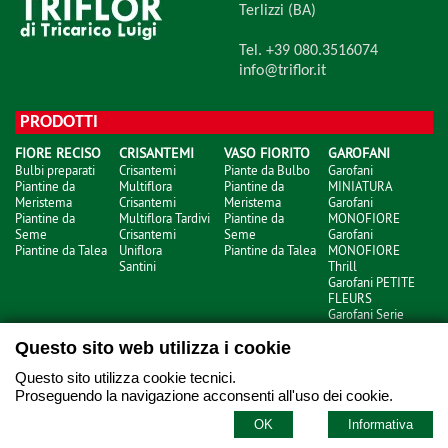
Terlizzi (BA)
Tel. +39 080.3516074
info@triflor.it
PRODOTTI
FIORE RECISO
CRISANTEMI
VASO FIORITO
GAROFANI
Bulbi preparati
Crisantemi
Piante da Bulbo
Garofani
Piantine da
Multiflora
Piantine da
MINIATURA
Meristema
Crisantemi
Meristema
Garofani
Piantine da
Multiflora Tardivi
Piantine da
MONOFIORE
Seme
Crisantemi
Seme
Garofani
Piantine da Talea
Uniflora
Piantine da Talea
MONOFIORE
Santini
Thrill
Garofani PETITE
FLEURS
Garofani Serie
NOBBIO
Questo sito web utilizza i cookie
Questo sito utilizza cookie tecnici.
Proseguendo la navigazione acconsenti all'uso dei cookie.
xhtml
- © Copyright 2026
OK
Informativa
informativa privacy
-
informativa cookie