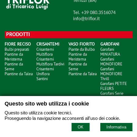
Terlizzi (BA)
Tel. +39 080.3516074
info@triflor.it
PRODOTTI
FIORE RECISO
CRISANTEMI
VASO FIORITO
GAROFANI
Bulbi preparati
Crisantemi
Piante da Bulbo
Garofani
Piantine da
Multiflora
Piantine da
MINIATURA
Meristema
Crisantemi
Meristema
Garofani
Piantine da
Multiflora Tardivi
Piantine da
MONOFIORE
Seme
Crisantemi
Seme
Garofani
Piantine da Talea
Uniflora
Piantine da Talea
MONOFIORE
Santini
Thrill
Garofani PETITE
FLEURS
Garofani Serie
NOBBIO
Questo sito web utilizza i cookie
Questo sito utilizza cookie tecnici.
Proseguendo la navigazione acconsenti all'uso dei cookie.
xhtml
- © Copyright 2026
OK
Informativa
informativa privacy
-
informativa cookie
credits artemedia.it