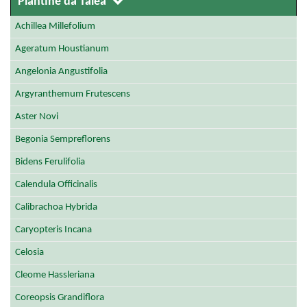
Piantine da Talea
Achillea Millefolium
Ageratum Houstianum
Angelonia Angustifolia
Argyranthemum Frutescens
Aster Novi
Begonia Sempreflorens
Bidens Ferulifolia
Calendula Officinalis
Calibrachoa Hybrida
Caryopteris Incana
Celosia
Cleome Hassleriana
Coreopsis Grandiflora