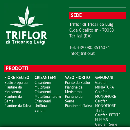
SEDE
Triflor di Tricarico Luigi
C.da Cicalito sn - 70038
Terlizzi (BA)
Tel. +39 080.3516074
info@triflor.it
PRODOTTI
FIORE RECISO
CRISANTEMI
VASO FIORITO
GAROFANI
Bulbi preparati
Crisantemi
Piante da Bulbo
Garofani
Piantine da
Multiflora
Piantine da
MINIATURA
Meristema
Crisantemi
Meristema
Garofani
Piantine da
Multiflora Tardivi
Piantine da
MONOFIORE
Seme
Crisantemi
Seme
Garofani
Piantine da Talea
Uniflora
Piantine da Talea
MONOFIORE
Santini
Thrill
Garofani PETITE
FLEURS
Garofani Serie
NOBBIO