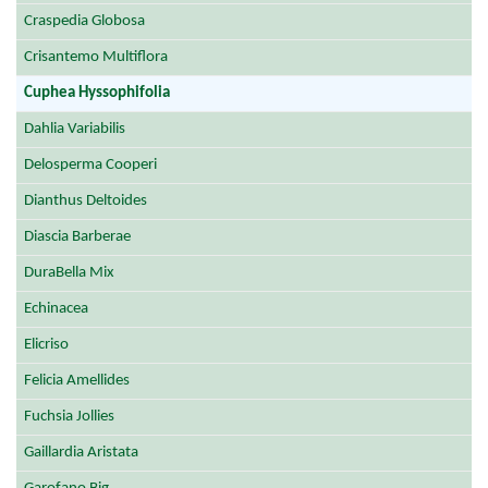
Craspedia Globosa
Crisantemo Multiflora
Cuphea Hyssophifolia
Dahlia Variabilis
Delosperma Cooperi
Dianthus Deltoides
Diascia Barberae
DuraBella Mix
Echinacea
Elicriso
Felicia Amellides
Fuchsia Jollies
Gaillardia Aristata