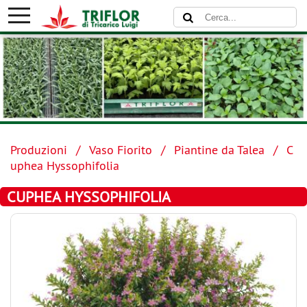
Produzioni
Vaso Fiorito
Piantine da Talea
C
uphea Hyssophifolia
CUPHEA HYSSOPHIFOLIA