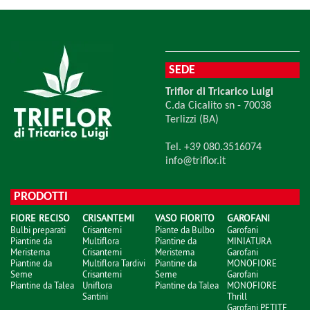
SEDE
Triflor di Tricarico Luigi
C.da Cicalito sn - 70038
Terlizzi (BA)
Tel. +39 080.3516074
info@triflor.it
PRODOTTI
FIORE RECISO
CRISANTEMI
VASO FIORITO
GAROFANI
Bulbi preparati
Crisantemi
Piante da Bulbo
Garofani
Piantine da
Multiflora
Piantine da
MINIATURA
Meristema
Crisantemi
Meristema
Garofani
Piantine da
Multiflora Tardivi
Piantine da
MONOFIORE
Seme
Crisantemi
Seme
Garofani
Piantine da Talea
Uniflora
Piantine da Talea
MONOFIORE
Santini
Thrill
Garofani PETITE