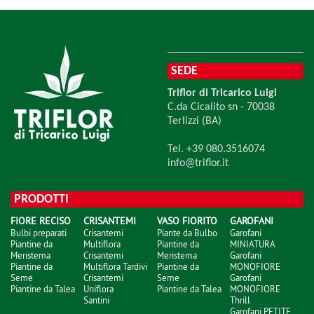
SEDE
Triflor di Tricarico Luigi
C.da Cicalito sn - 70038
Terlizzi (BA)
Tel. +39 080.3516074
info@triflor.it
PRODOTTI
FIORE RECISO
CRISANTEMI
VASO FIORITO
GAROFANI
Bulbi preparati
Crisantemi
Piante da Bulbo
Garofani
Piantine da
Multiflora
Piantine da
MINIATURA
Meristema
Crisantemi
Meristema
Garofani
Piantine da
Multiflora Tardivi
Piantine da
MONOFIORE
Seme
Crisantemi
Seme
Garofani
Piantine da Talea
Uniflora
Piantine da Talea
MONOFIORE
Santini
Thrill
Garofani PETITE