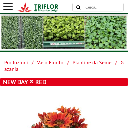
Produzioni
Vaso Fiorito
Piantine da Seme
G
azania
NEW DAY ® RED