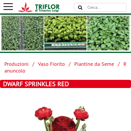
Produzioni
Vaso Fiorito
Piantine da Seme
R
anuncolo
DWARF SPRINKLES RED