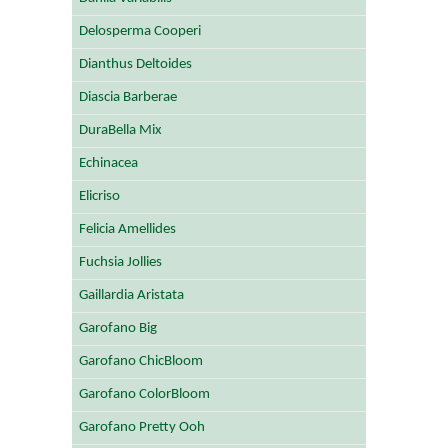
Delosperma Cooperi
Dianthus Deltoides
Diascia Barberae
DuraBella Mix
Echinacea
Elicriso
Felicia Amellides
Fuchsia Jollies
Gaillardia Aristata
Garofano Big
Garofano ChicBloom
Garofano ColorBloom
Garofano Pretty Ooh