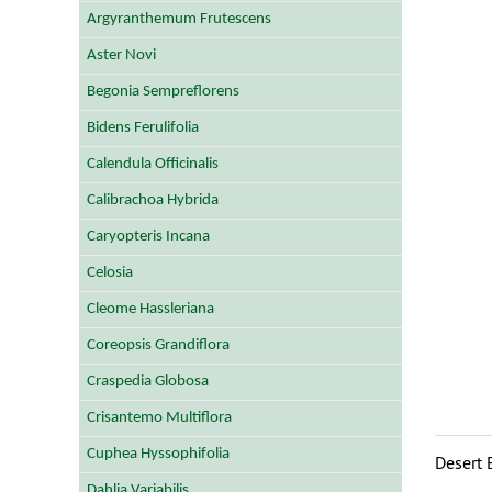
Argyranthemum Frutescens
Aster Novi
Begonia Sempreflorens
Bidens Ferulifolia
Calendula Officinalis
Calibrachoa Hybrida
Caryopteris Incana
Celosia
Cleome Hassleriana
Coreopsis Grandiflora
Craspedia Globosa
Crisantemo Multiflora
Cuphea Hyssophifolia
Desert
Dahlia Variabilis