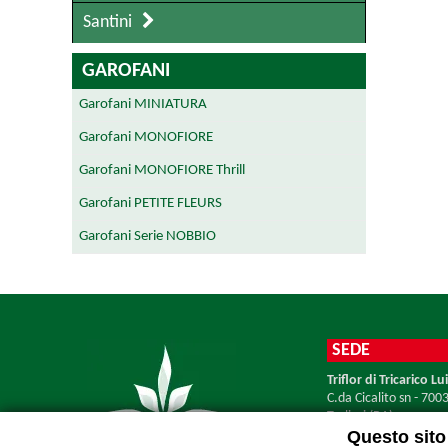
Santini
GAROFANI
Garofani MINIATURA
Garofani MONOFIORE
Garofani MONOFIORE Thrill
Garofani PETITE FLEURS
Garofani Serie NOBBIO
SEDE
Triflor di Tricarico Lui
C.da Cicalito sn - 700
Terlizzi (BA)
Questo sito 