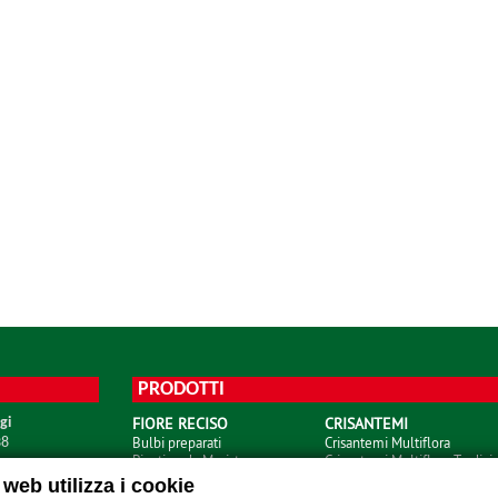
PRODOTTI
FIORE RECISO
CRISANTEMI
gi
Bulbi preparati
Crisantemi Multiflora
38
Piantine da Meristema
Crisantemi Multiflora Tardivi
Piantine da Seme
Crisantemi Uniflora
web utilizza i cookie
Piantine da Talea
Santini