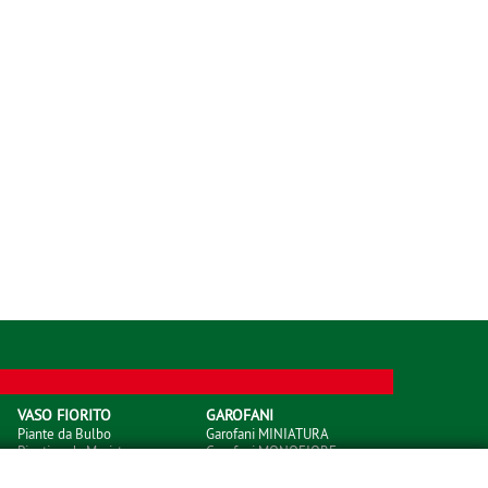
VASO FIORITO
GAROFANI
Piante da Bulbo
Garofani MINIATURA
Piantine da Meristema
Garofani MONOFIORE
Piantine da Seme
Garofani MONOFIORE Thrill
Piantine da Talea
Garofani PETITE FLEURS